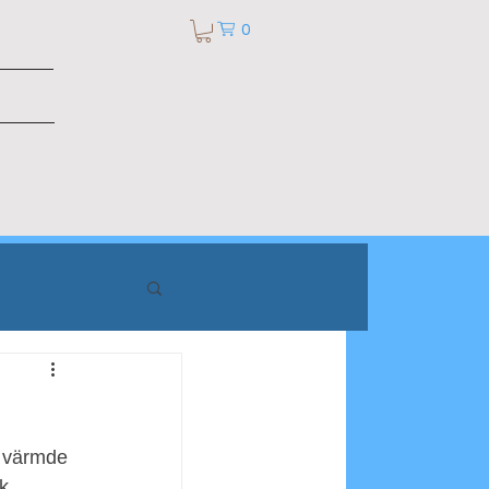
0
 värmde 
k 