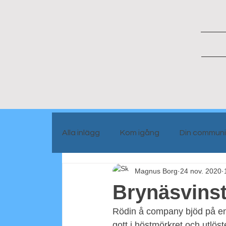
Alla inlägg
Kom igång
Din communi
Magnus Borg
24 nov. 2020
Portrait people
Blog info
Brynäsvins
Rödin å company bjöd på en
gott i höstmörkret och utlöst