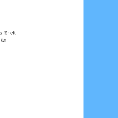
 för ett 
 än 
 