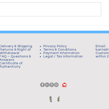
From Chaos to Plastic:
Hornborgas
Birth of The Wheelchair
000 tranor 
Warrior
Delivery & Shipping
Privacy Policy
Email:
Returns & Right of
Terms & Conditions
kontak
Withdrawal
Payment Information
Custome
FAQ – Questions &
Legal / Tax Information
within 
Answers
Certificate of
Authenticity