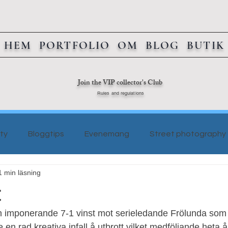
HEM
PORTFOLIO
OM
BLOG
BUTIK
Join the VIP collector's Club
Rules and regulations
ty
Bloggtips
Evenemang
Street photography
1 min läsning
t
 imponerande 7-1 vinst mot serieledande Frölunda som
e en rad kreativa infall å utbrott vilket medföljande heta å