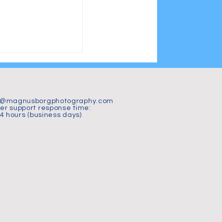
jön 2026 – 15
i magiskt vårljus
t@magnusborgphotography.com
r support response time:
24 hours (business days)