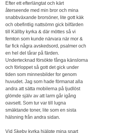
Efter ett efterlängtat och kärt 
återseende med min bror och mina 
snabbväxande brorsöner, lite gott käk 
och obefintlig nattsömn gick bilfärden 
till Källby kyrka & där möttes så vi 
femton som kunde närvara när mor & 
far fick några avskedsord, psalmer och 
en hel del tårar på färden. 
Undertecknad försökte fånga känslorna 
och förloppet så gott det gick under 
tiden som minnesbilder for genom 
huvudet. Jag som hade förmanat alla 
andra att sätta mobilerna på ljudlöst 
glömde själv av att larm går igång 
oavsett. Som tur var till lugna 
smäktande toner, lite som en sista 
hälsning från andra sidan.
Vid Skeby kyrka hjälpte mina snart 