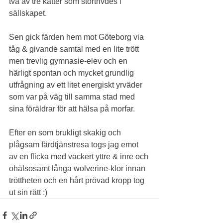
två av tre katter som stortrivdes i 
sällskapet.
Sen gick färden hem mot Göteborg via 
tåg & givande samtal med en lite trött 
men trevlig gymnasie-elev och en 
härligt spontan och mycket grundlig 
utfrågning av ett litet energiskt yrväder 
som var på väg till samma stad med 
sina föräldrar för att hälsa på morfar.
Efter en som brukligt skakig och 
plågsam färdtjänstresa togs jag emot 
av en flicka med vackert yttre & inre och 
ohälsosamt långa wolverine-klor innan 
tröttheten och en hårt prövad kropp tog 
ut sin rätt :)