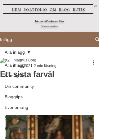
HEM
PORTFOLIO
OM
BLOG
BUTIK
Join the VIP collector's Club
Rules and regulations
Inlägg
Alla inlägg
Magnus Borg
Alla inlägg
2 maj 2021
2 min läsning
Ett sista farväl
Kom igång
Din community
Bloggtips
Evenemang
Street photography
Portrait people
Blog info