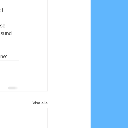
 i 
 se 
 sund 
ne'. 
Visa alla