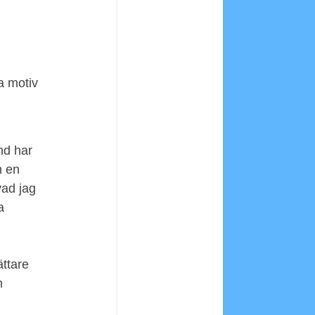
a motiv 
nd har 
h en 
ad jag 
a 
ättare 
n 