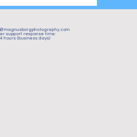
i magiskt vårljus
t@magnusborgphotography.com
r support response time:
24 hours (business days)