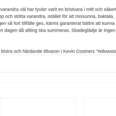
arandra väl har tyvärr varit en bristvara i mitt och säkert
pp och stötta varandra, istället för att missunna, baktala, 
 så fort tillfälle ges, känns garanterat bättre att kunna
 den dagen då allting ska summeras. Skadeglädje är ingen
 bistra och härdande tillvaron i Kevin Costners 'Yellowsto