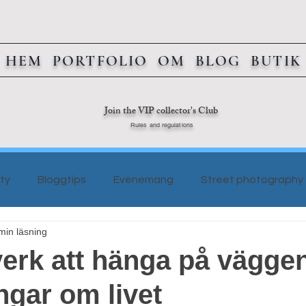
HEM
PORTFOLIO
OM
BLOG
BUTIK
Join the VIP collector's Club
Rules and regulations
ty
Bloggtips
Evenemang
Street photography
min läsning
erk att hänga på vägge
ngar om livet