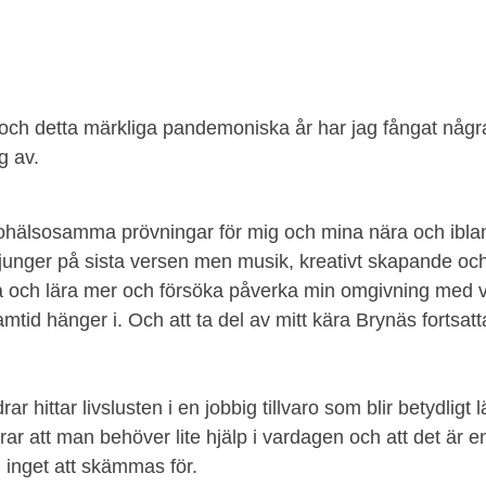
och detta märkliga pandemoniska år har jag fångat någr
 av. 
 ohälsosamma prövningar för mig och mina nära och ibla
sjunger på sista versen men musik, kreativt skapande oc
cka och lära mer och försöka påverka min omgivning med v
tid hänger i. Och att ta del av mitt kära Brynäs fortsatt
r hittar livslusten i en jobbig tillvaro som blir betydligt l
ar att man behöver lite hjälp i vardagen och att det är e
h inget att skämmas för.