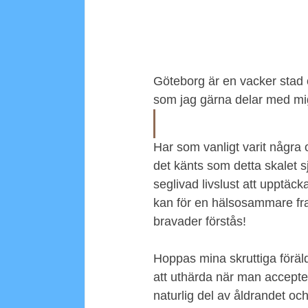
Göteborg är en vacker stad 
som jag gärna delar med mig
Har som vanligt varit några
det känts som detta skalet 
seglivad livslust att upptä
kan för en hälsosammare fram
bravader förstås! 
Hoppas mina skruttiga föräldra
att uthärda när man accepter
naturlig del av åldrandet oc