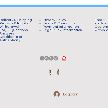
Birth of The Wheelchair
000 tranor 
Warrior
Delivery & Shipping
Privacy Policy
Email:
Returns & Right of
Terms & Conditions
kontak
Withdrawal
Payment Information
Custome
FAQ – Questions &
Legal / Tax Information
within 
Answers
Certificate of
Authenticity
Logga in