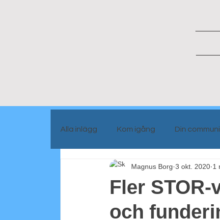
Alla inlägg
Kom igång
Din communi
Magnus Borg
3 okt. 2020
1 
Portrait people
Blog info
Fler STOR-v
och funderi