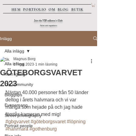
HEM
PORTFOLIO
OM
BLOG
BUTIK
Join the VIP collector's Club
Rules and regulations
Inlägg
Alla inlägg
Magnus Borg
Alla inlägg
17 maj 2023
1 min läsning
GÖTEBORGSVARVET
Kom igång
2023
Din community
Nästan 40.000 personer från 50 länder 
Bloggtips
deltog i årets halvmara och vi var 
Evenemang
många som hejade på och jag hade 
förstås kameran med mig!
Street photography
#gbgvarvet
#göteborgsvaret
#löpning
Portrait people
#halvmara
#gothenburg
Blog info