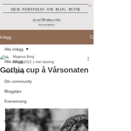
HEM
PORTFOLIO
OM
BLOG
BUTIK
Join the VIP collector's Club
Rules and regulations
Inlägg
Alla inlägg
Magnus Borg
Alla inlägg
22 juli 2022
1 min läsning
Gothia cup å Vårsonaten
Kom igång
Din community
Bloggtips
Evenemang
Street photography
Portrait people
Blog info