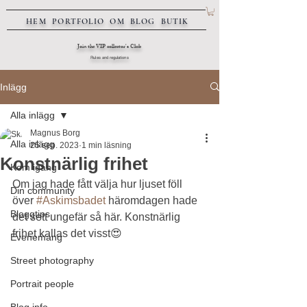
HEM
PORTFOLIO
OM
BLOG
BUTIK
Join the VIP collector's Club
Rules and regulations
Inlägg
Alla inlägg
Magnus Borg
Alla inlägg
25 sep. 2023
1 min läsning
Konstnärlig frihet
Kom igång
Om jag hade fått välja hur ljuset föll 
Din community
över 
#Askimsbadet
 häromdagen hade 
Bloggtips
det sett ungefär så här. Konstnärlig 
frihet kallas det visst😍
Evenemang
Street photography
Portrait people
Blog info