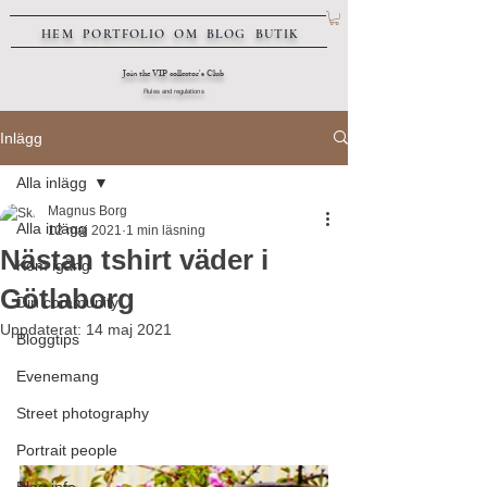
HEM
PORTFOLIO
OM
BLOG
BUTIK
Join the VIP collector's Club
Rules and regulations
Inlägg
Alla inlägg
Magnus Borg
Alla inlägg
12 maj 2021
1 min läsning
Nästan tshirt väder i
Kom igång
Götlaborg
Din community
Uppdaterat:
14 maj 2021
Bloggtips
Evenemang
Street photography
Portrait people
Blog info