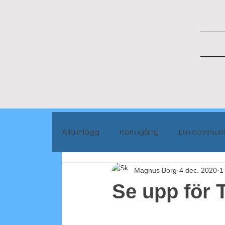
Alla inlägg
Kom igång
Din communi
Magnus Borg
4 dec. 2020
1
Portrait people
Blog info
Se upp för 