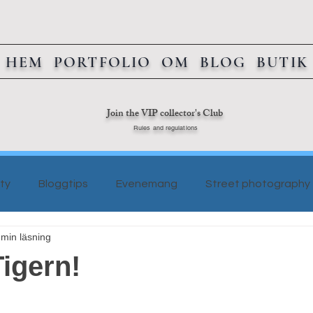
HEM
PORTFOLIO
OM
BLOG
BUTIK
Join the VIP collector's Club
Rules and regulations
ty
Bloggtips
Evenemang
Street photography
 min läsning
Tigern!