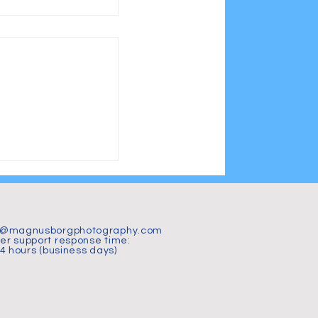
jön 2026 – 15
i magiskt vårljus
t@magnusborgphotography.com
r support response time:
24 hours (business days)