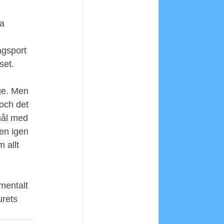
a 
 
agsport 
set.
ge. Men 
och det 
mål med 
en igen 
 allt 
 mentalt
rets 