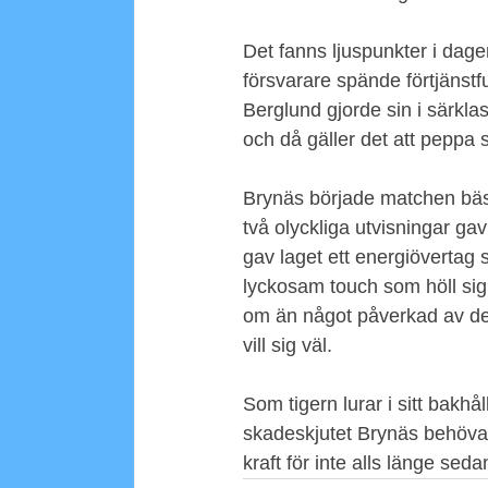
Det fanns ljuspunkter i dage
försvarare spände förtjänstf
Berglund gjorde sin i särkla
och då gäller det att peppa 
Brynäs började matchen bäst
två olyckliga utvisningar ga
gav laget ett energiövertag 
lyckosam touch som höll sig 
om än något påverkad av des
vill sig väl.
Som tigern lurar i sitt bakhål
skadeskjutet Brynäs behöva s
kraft för inte alls länge seda