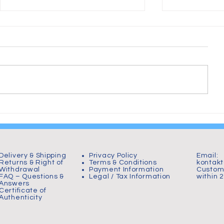
From Chaos to Plastic:
Hornborgas
Birth of The Wheelchair
000 tranor 
Warrior
Delivery & Shipping
Privacy Policy
Email:
Returns & Right of
Terms & Conditions
kontak
Withdrawal
Payment Information
Custome
FAQ – Questions &
Legal / Tax Information
within 
Answers
Certificate of
Authenticity