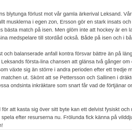
ns blytunga förlust mot vår gamla ärkerival Leksand. Vår
ullt musklerna i egen zon, Ersson gör en stark insats och
ss bästa match på isen. Men glöm inte att hockey är en l
sina medspelare till stordåd också. Både på isen och i bå
 och balanserade anfall kontra försvar bättre än på län
v Leksands första-lina chansen att glänsa två gånger om 
som växte sig än större i andra perioden efter ett tredje 
matchen ut. Skönt att se Pettersson och Sallinen i dräkt
sa ondsinta inkräktare som snart får vad de förtjänar om
l för att kasta sig över sitt byte kan ett delvist fysiskt och
pela efter resurserna nu. Frölunda fick känna på vilddju
n!