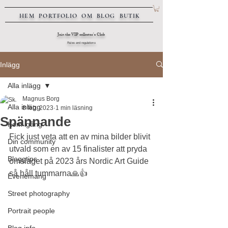
HEM
PORTFOLIO
OM
BLOG
BUTIK
Join the VIP collector's Club
Rules and regulations
Inlägg
Alla inlägg
Magnus Borg
Alla inlägg
8 feb. 2023
1 min läsning
Spännande
Kom igång
Fick just veta att en av mina bilder blivit 
Din community
utvald som en av 15 finalister att pryda 
Bloggtips
omslaget på 2023 års Nordic Art Guide 
så håll tummarna🙏👍
Evenemang
Street photography
Portrait people
Blog info