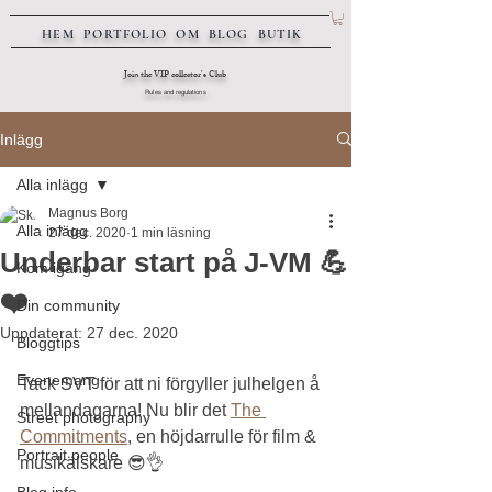
HEM
PORTFOLIO
OM
BLOG
BUTIK
Join the VIP collector's Club
Rules and regulations
Inlägg
Alla inlägg
Magnus Borg
Alla inlägg
27 dec. 2020
1 min läsning
Underbar start på J-VM 💪
Kom igång
❤️
Din community
Uppdaterat:
27 dec. 2020
Bloggtips
Evenemang
Tack SVT för att ni förgyller julhelgen å 
mellandagarna! Nu blir det 
The 
Street photography
Commitments
, en höjdarrulle för film & 
Portrait people
musikälskare 😎👌
Blog info