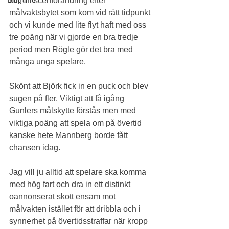
blir en scenförändring efter 
målvaktsbytet som kom vid rätt tidpunkt 
och vi kunde med lite flyt haft med oss 
tre poäng när vi gjorde en bra tredje 
period men Rögle gör det bra med 
många unga spelare.
Skönt att Björk fick in en puck och blev 
sugen på fler. Viktigt att få igång 
Gunlers målskytte förstås men med 
viktiga poäng att spela om på övertid 
kanske hete Mannberg borde fått 
chansen idag.
Jag vill ju alltid att spelare ska komma 
med hög fart och dra in ett distinkt 
oannonserat skott ensam mot 
målvakten istället för att dribbla och i 
synnerhet på övertidsstraffar när kropp 