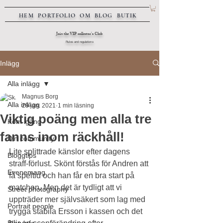
HEM
PORTFOLIO
OM
BLOG
BUTIK
Join the VIP collector's Club
Rules and regulations
Inlägg
Alla inlägg
Magnus Borg
Alla inlägg
29 jan. 2021
1 min läsning
Viktig poäng men alla tre
Kom igång
fanns inom räckhåll!
Din community
Lite splittrade känslor efter dagens 
Bloggtips
straff-förlust. Skönt förstås för Andren att 
Evenemang
få speltid och han får en bra start på 
matchen. Men det är tydligt att vi 
Street photography
uppträder mer självsäkert som lag med 
Portrait people
trygga stabila Ersson i kassen och det 
Blog info