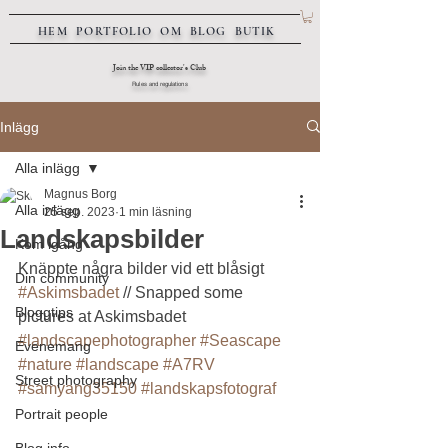
HEM
PORTFOLIO
OM
BLOG
BUTIK
Join the VIP collector's Club
Rules and regulations
Inlägg
Alla inlägg
Magnus Borg
Alla inlägg
25 sep. 2023
1 min läsning
Landskapsbilder
Kom igång
Knäppte några bilder vid ett blåsigt 
Din community
#Askimsbadet
 // Snapped some 
Bloggtips
pictures at Askimsbadet
#landscapephotographer
#Seascape
Evenemang
#nature
#landscape
#A7RV
Street photography
#samyang35150
#landskapsfotograf
Portrait people
Blog info