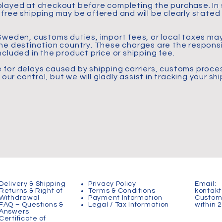
splayed at checkout before completing the purchase. I
 free shipping may be offered and will be clearly state
 Sweden, customs duties, import fees, or local taxes m
the destination country. These charges are the responsib
ncluded in the product price or shipping fee.
 for delays caused by shipping carriers, customs proces
r control, but we will gladly assist in tracking your sh
Delivery & Shipping
Privacy Policy
Email:
Returns & Right of
Terms & Conditions
kontak
Withdrawal
Payment Information
Custome
FAQ – Questions &
Legal / Tax Information
within 
Answers
Certificate of