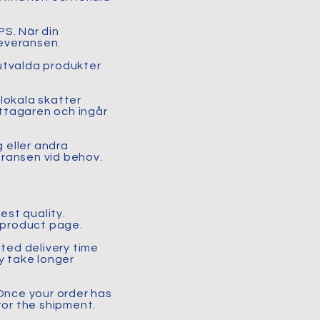
S. När din
leveransen.
 utvalda produkter
 lokala skatter
ttagaren och ingår
 eller andra
eransen vid behov.
est quality.
e product page.
ated delivery time
y take longer
 Once your order has
tor the shipment.