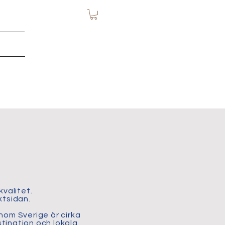
kvalitet.
ktsidan.
nom Sverige är cirka
tination och lokala