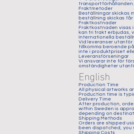
transportförhållanden
Fraktmetoder
Beställningar skickas 
beställning skickas få
Fraktkostnader
Fraktkostnaden visas i 
kan fri frakt erbjudas,
Internationella beställ
Vid leveranser utanför 
tillkomma beroende på
inte i produktpriset el
Leveransförseningar
Vi ansvarar inte för fö
omständigheter utanför 
English
Production Time
All physical artworks a
Production time is typ
Delivery Time
After production, orde
within Sweden is appro
depending on destinati
Shipping Methods
Orders are shipped usi
been dispatched, you w
Shipping Costs