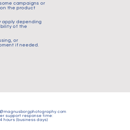
n some campaigns or
d on the product
ay apply depending
ility of the
sing, or
ipment if needed.
t@magnusborgphotography.com
r support response time:
24 hours (business days)