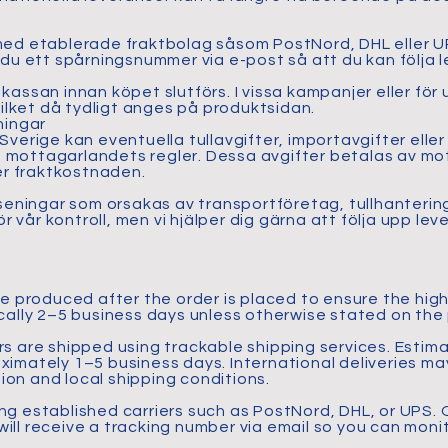
.
med etablerade fraktbolag såsom PostNord, DHL eller UP
r du ett spårningsnummer via e-post så att du kan följa 
kassan innan köpet slutförs. I vissa kampanjer eller för
 vilket då tydligt anges på produktsidan.
ningar
Sverige kan eventuella tullavgifter, importavgifter eller
 mottagarlandets regler. Dessa avgifter betalas av mo
ler fraktkostnaden.
rseningar som orsakas av transportföretag, tullhantering
vår kontroll, men vi hjälper dig gärna att följa upp lev
re produced after the order is placed to ensure the high
ically 2–5 business days unless otherwise stated on th
rs are shipped using trackable shipping services. Estim
ximately 1–5 business days. International deliveries ma
on and local shipping conditions.
ng established carriers such as PostNord, DHL, or UPS.
ill receive a tracking number via email so you can moni