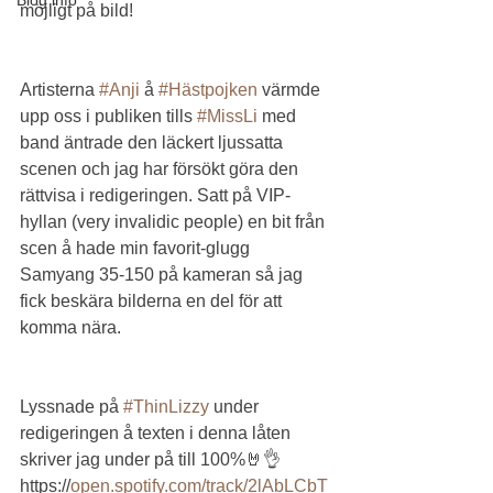
möjligt på bild!
Artisterna 
#Anji
 å 
#Hästpojken
 värmde 
upp oss i publiken tills 
#MissLi
 med 
band äntrade den läckert ljussatta 
scenen och jag har försökt göra den 
rättvisa i redigeringen. Satt på VIP-
hyllan (very invalidic people) en bit från 
scen å hade min favorit-glugg 
Samyang 35-150 på kameran så jag 
fick beskära bilderna en del för att 
komma nära.
Lyssnade på 
#ThinLizzy
 under 
redigeringen å texten i denna låten 
skriver jag under på till 100%🤘👌
https://
open.spotify.com/track/2lAbLCbT