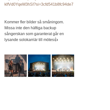
klfVd0YqeM3hSI?si=3cfd541b8fc94de7
Kommer fler bilder så småningom. 
Missa inte den häftiga backup 
sångerskan som garanterat går en 
lysande solokarriär till mötes👍