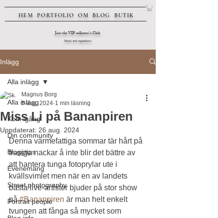
HEM
PORTFOLIO
OM
BLOG
BUTIK
Join the VIP collector's Club
Rules and regulations
Inlägg
Alla inlägg
Magnus Borg
Alla inlägg
5 aug. 2024
1 min läsning
Miss Li på Bananpiren
Kom igång
Uppdaterat:
26 aug. 2024
Din community
Denna värmefattiga sommar tär hårt på 
Bloggtips
trasiga nackar å inte blir det bättre av 
att hantera tunga fotoprylar ute i 
Evenemang
kvällsvimlet men när en av landets 
Street photography
bästa live-artister bjuder på stor show 
på 
#Bananpiren
 är man helt enkelt 
Portrait people
tvungen att fånga så mycket som 
Blog info