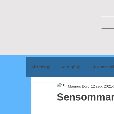
Alla inlägg
Kom igång
Din communi
Magnus Borg
12 sep. 2021
Portrait people
Blog info
Sensommard