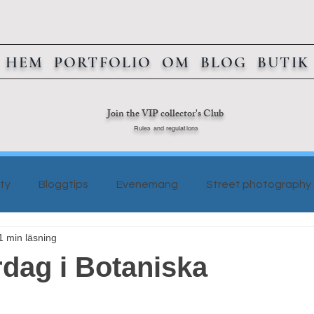
HEM
PORTFOLIO
OM
BLOG
BUTIK
Join the VIP collector's Club
Rules and regulations
ty
Bloggtips
Evenemang
Street photography
1 min läsning
ag i Botaniska