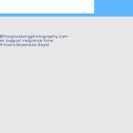
jön 2026 – 15
i magiskt vårljus
t@magnusborgphotography.com
r support response time:
24 hours (business days)