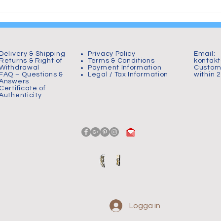
From Chaos to Plastic:
Hornborgas
Birth of The Wheelchair
000 tranor 
Warrior
Delivery & Shipping
Privacy Policy
Email:
Returns & Right of
Terms & Conditions
kontak
Withdrawal
Payment Information
Custome
FAQ – Questions &
Legal / Tax Information
within 
Answers
Certificate of
Authenticity
Logga in