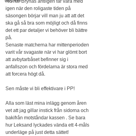
Nu när Brynäs äntligen får vara med 
igen när den roligaste tiden på 
säsongen börjar vill man ju att att det 
ska gå så bra som möjligt och då finns 
det ett par detaljer vi behöver bli bättre 
på.
Senaste matcherna har mittenperioden 
varit vår svagaste när vi har glömt bort 
att avbytarbåset befinner sig i 
anfallszon och fördelarna är stora med 
att forcera högt då.
Sen måste vi bli effektivare i PP!
Alla som läst mina inlägg genom åren 
vet att jag gillar instick från sidorna och 
bakifrån motståndar kassen . Se bara 
hur Leksand lyckades vända ett 4-måls 
underläge på just detta sättet!