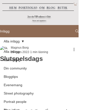
HEM
PORTFOLIO
OM
BLOG
BUTIK
Join the VIP collector's Club
Rules and regulations
Inlägg
Alla inlägg
Magnus Borg
Alla inlägg
26 mars 2022
1 min läsning
Slutspelsdags
Kom igång
Din community
Bloggtips
Evenemang
Street photography
Portrait people
Blog info