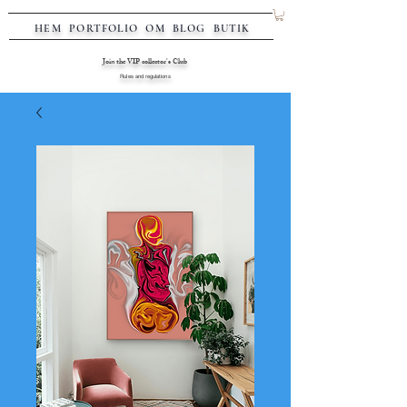
HEM
PORTFOLIO
OM
BLOG
BUTIK
Join the VIP collector's Club
Rules and regulations