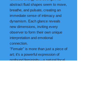
abstract fluid shapes seem to move,
breathe, and pulsate, creating an
immediate sense of intimacy and
dynamism. Each glance reveals
new dimensions, inviting every
observer to form their own unique
interpretation and emotional
connection.
"Female"
is more than just a piece of
art; it’s a powerful expression of
profound femininity—a natural focal
point in any room that sparks both
admiration and conversation.
An exclusive and essential piece for
the art enthusiast who values
originality, emotional depth, and
timeless beauty.