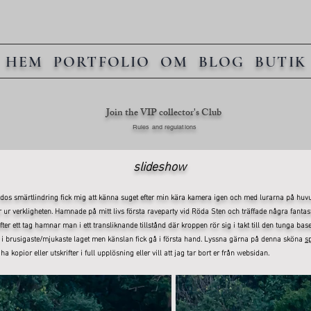
HEM
PORTFOLIO
OM
BLOG
BUTIK
Join the VIP collector's Club
Rules and regulations
slideshow
os smärtlindring fick mig att känna suget efter min kära kamera igen och med lurarna på huvude
er ur verkligheten. Hamnade på mitt livs första raveparty vid Röda Sten och träffade några fant
r ett tag hamnar man i ett transliknande tillstånd där kroppen rör sig i takt till den tunga basen 
är i brusigaste/mjukaste laget men känslan fick gå i första hand. Lyssna gärna på denna sköna
sp
a kopior eller utskrifter i full upplösning eller vill att jag tar bort er från websidan.