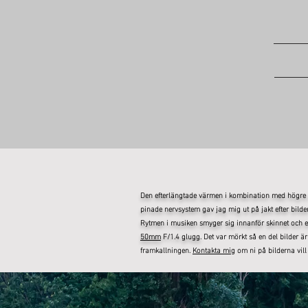
​Den efterlängtade värmen i kombination med högre d
pinade nervsystem gav jag mig ut på jakt efter bild
Rytmen i musiken smyger sig innanför skinnet och efte
50mm
F/1.4 glugg.
Det var mörkt så en del bilder 
framkallningen.
Kontakta mig
om ni på bilderna vill h