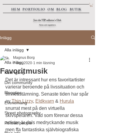
HEM
PORTFOLIO
OM
BLOG
BUTIK
Join the VIP collector's Club
Rules and regulations
Inlägg
Alla inlägg
Magnus Borg
Alla inlägg
7 dec. 2020
1 min läsning
Favoritmusik
Kom igång
Det är intressant hur ens favoritartister 
Din community
varierar beroende på livssituation och 
Bloggtips
sinnesstämning. Senaste tiden har spår 
av 
Thin Lizzy
, 
Eldkvarn
 & 
Hurula
Evenemang
snurrat mest på den virtuella 
Street photography
skivspelaren. Vad som förenar dessa 
artister är dels medryckande musik 
Portrait people
men ffa fantastiska självbiografiska 
Blog info