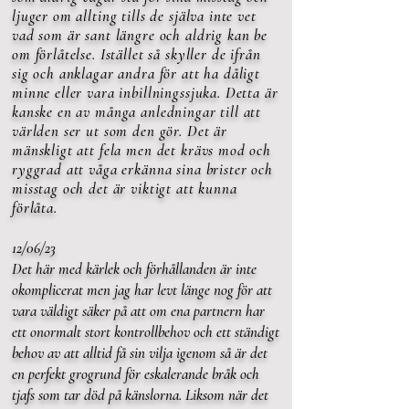
ljuger om allting tills de själva inte vet
vad som är sant längre och aldrig kan be
om förlåtelse. Istället så skyller de ifrån
sig och anklagar andra för att ha dåligt
minne eller vara inbillningssjuka. Detta är
kanske en av många anledningar till att
världen ser ut som den gör. Det är
mänskligt att fela men det krävs mod och
ryggrad att våga erkänna sina brister och
misstag och det är viktigt att kunna
förlåta.
12/06/23
Det här med kärlek och förhållanden är inte
okomplicerat men jag har levt länge nog för att
vara väldigt säker på att om ena partnern har
ett onormalt stort kontrollbehov och ett ständigt
behov av att alltid få sin vilja igenom så är det
en perfekt grogrund för eskalerande bråk och
tjafs som tar död på känslorna. Liksom när det