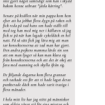
inte gjort något samtidigt som han i skydd
bakom henne utbrast "jävla kärring".
Senare på kvällen när min pappa kom hem
efter att ha jobbat flera dygn på raken och
fick reda på vad hans son hade ställt till
med tog han med mig ner i källaren så jag
fick se på när han lagade cykeldäck en hel
natt. På så sätt fick jag lära mig att man
tar konsekvenserna av vad man har gjort.
Den andra pojkens mamma lärde sin son
att om man ljuger så kan man klara sig
från konsekvenserna och att det är okej att
fara med osanning och skylla ifrån sig.
De följande dagarna kom flera grannar
och tackade oss för att vi hade lagat deras
punkterade däck som hade varit trasiga i
flera månader.
I hela mitt liv har jag stött på människor
som aldrig vågar stå för sina misstag och