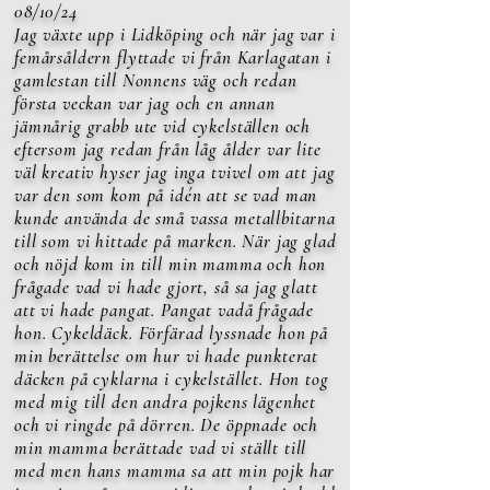
08/10/24
Jag växte upp i Lidköping och när jag var i
femårsåldern flyttade vi från Karlagatan i
gamlestan till Nonnens väg och redan
första veckan var jag och en annan
jämnårig grabb ute vid cykelställen och
eftersom jag redan från låg ålder var lite
väl kreativ hyser jag inga tvivel om att jag
var den som kom på idén att se vad man
kunde använda de små vassa metallbitarna
till som vi hittade på marken. När jag glad
och nöjd kom in till min mamma och hon
frågade vad vi hade gjort, så sa jag glatt
att vi hade pangat. Pangat vadå frågade
hon. Cykeldäck. Förfärad lyssnade hon på
min berättelse om hur vi hade punkterat
däcken på cyklarna i cykelstället. Hon tog
med mig till den andra pojkens lägenhet
och vi ringde på dörren. De öppnade och
min mamma berättade vad vi ställt till
med men hans mamma sa att min pojk har