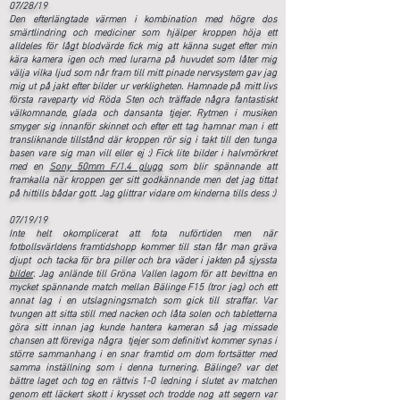
07/28/19
​Den efterlängtade värmen i kombination med högre dos
smärtlindring och mediciner som hjälper kroppen höja ett
alldeles för lågt blodvärde fick mig att känna suget efter min
kära kamera igen och med lurarna på huvudet som låter mig
välja vilka ljud som når fram till mitt pinade nervsystem gav jag
mig ut på jakt efter bilder ur verkligheten. Hamnade på mitt livs
första raveparty vid Röda Sten och träffade några fantastiskt
välkomnande, glada och dansanta tjejer. Rytmen i musiken
smyger sig innanför skinnet och efter ett tag hamnar man i ett
transliknande tillstånd där kroppen rör sig i takt till den tunga
basen vare sig man vill eller ej :) Fick lite bilder i halvmörkret
med en
Sony 50mm F/1.4 glugg
som blir spännande att
framkalla när kroppen ger sitt godkännande men det jag tittat
på hittills bådar gott. Jag glittrar vidare om kinderna tills dess :)
07/19/19​
Inte helt okomplicerat att fota nuförtiden men när
fotbollsvärldens framtidshopp kommer till stan får man gräva
djupt och tacka för bra piller och bra väder i jakten på sjyssta
bilder
. Jag anlände till Gröna Vallen lagom för att bevittna en
mycket spännande match mellan Bälinge F15 (tror jag) och ett
annat lag i en utslagningsmatch som gick till straffar. Var
tvungen att sitta still med nacken och låta solen och tabletterna
göra sitt innan jag kunde hantera kameran så jag missade
chansen att föreviga några tjejer som definitivt kommer synas i
större sammanhang i en snar framtid om dom fortsätter med
samma inställning som i denna turnering. Bälinge? var det
bättre laget och tog en rättvis 1-0 ledning i slutet av matchen
genom ett läckert skott i krysset och trodde nog att segern var