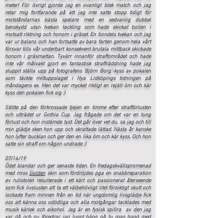
meter! För övrigt gjorde jag en ovanligt blek match och jag
retar mig fortfarande på att jag inte satte stopp tidigt för
motståndarnas bästa spelare med en sedvanlig dubbel
benskydd utan tvekan tackling som hade skickat bollen i
motsatt riktning och honom i gräset. En tiondels tvekan och jag
var ur balans och han fortsatte av bara farten genom hela vårt
försvar tills vår underbart konsekvent brutala mittback skickade
honom i gräsmattan. Tyvärr innanför straffområdet och hade
inte vår målvakt gjort en fantastisk straffräddning hade jag
sluppit ställa upp på fotografens 'Björn Borg'-kyss av pokalen
som täckte mittuppslaget i Nya Lidköpings tidningen på
måndagens ex. Men det var mycket riktigt en rejält öm och kär
kyss den pokalen fick sig :)
Stötte på den förkrossade tjejen en timme efter strafförlusten
och utträdet ur Gothia Cup. Jag frågade om det var en tung
förlust och hon instämde tyst. Det går över vet du, sa jag och till
min glädje sken hon upp och skrattade lättad. Nästa år kanske
hon lyfter bucklan och ger den en lika öm och kär kyss. Och hon
satte sin straff om någon undrade :)
07/14/19
Ödet blandar och ger senaste tiden. En fredagskvällspromenad
med miss
Golden
skin som fördröjdes pga en snabbreparation
av rullstolen resulterade i ett kärt och passionerat återseende
som fick livslusten att ta ett välbehövligt litet försiktigt skutt och
lockade fram minnen från en tid när ungdomlig livsglädje fick
oss att känna oss odödliga och alla motgångar tacklades med
musik kärlek och alkohol. Jag är en fysisk spillra av den jag
var då och nu föredrar jag lugnt häng på tu man hand med