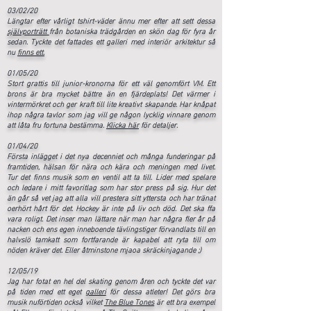
03/02/20
Längtar efter vårligt tshirt-väder ännu mer efter att sett dessa
självporträtt
från botaniska trädgården en skön dag för fyra år
sedan. Tyckte det fattades ett galleri med interiör arkitektur så
nu
finns ett.
01/05/20
Stort grattis till junior-kronorna för ett väl genomfört VM. Ett
brons är bra mycket bättre än en fjärdeplats! Det värmer i
vintermörkret och ger kraft till lite kreativt skapande. Har knåpat
ihop några tavlor som jag vill ge någon lycklig vinnare genom
att låta fru fortuna bestämma.
Klicka här
för detaljer.
01/04/20
Första inlägget i det nya decenniet och många funderingar på
framtiden, hälsan för nära och kära och meningen med livet.
Tur det finns musik som en ventil att ta till. Lider med spelare
och ledare i mitt favoritlag som har stor press på sig. Hur det
än går så vet jag att alla vill prestera sitt yttersta och har tränat
oerhört hårt för det. Hockey är inte på liv och död. Det ska ffa
vara roligt. Det inser man lättare när man har några fler år på
nacken och ens egen inneboende tävlingstiger förvandlats till en
halvslö tamkatt som fortfarande är kapabel att ryta till om
nöden kräver det. Eller åtminstone mjaoa skräckinjagande ;)
12/05/19
Jag har fotat en hel del skating genom åren och tyckte det var
på tiden med ett eget
galleri
för dessa atleter! Det görs bra
musik nuförtiden också vilket
The Blue Tones
är ett bra exempel