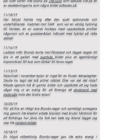
på! Eller varför inte lyssna på
The Guilt
som spelade live på en
av skatetävlingarna som några bilder plåtades på.
11/18/19
Har börjat hämta mig efter den sjukt spännande och
underhållande matchen mot SAIK som var en värdig hyllning
till Honken, en av svensk hockeys mest uppskattade profiler
någonsin och en gudabenådad målvakt med hjärtat på rätta
stället!
11/14/19
Laddad inför Brynäs borta mot Färjestad och lägger dagen till
ära in ett galleri med
svartvita
bilder plus en egenhändigt
hopsnickrad 3D-kub som länkar till favvo-laget.
11/13/19
Naturlivet i november-kylan är inget för en frusen tetraplegiker.
Skulle ha tagit det blå pillret istället. Eller var det det röda?
Kikade igenom två år gamla bilder och upptäckte att jag hade
vågat mig ut en sväng för att föreviga ett
styckmord med
motorsåg
trots den bistra kylan!
10/25/19
För att fira en riktigt bra Brynäs-seger och samtidigt avreagera
mig genom lite kreativt arbete blandat med brutal hårdrock för
att förtränga hur jävla illa folk kan bete sig ibland lägger jag
upp lite
random-bilder
.
10/18/19
En högst välbehövlig Brynäs-seger gav lite extra energi i