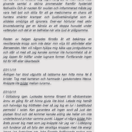
givande samtal o sköna promenader framför hysteriskt
festivalliv. Och är nacken för svullen och inflammerad måste jag
vara helt tyst och stilla för att ge medicinerna en chans att
hantera smärtor kramper och ljudöverkänslighet som är
alldeles omöjliga att ignorera. Over-ear hörlurar med aktiv
brusredusering ger en känsla av att stoppa huvudet under
vattenytan och det är en befrielse när alla ljud är plågsamma.
Resten av helgen ägnades förstås åt att bekämpa en
revolterande kropp som inte delar min vilja till aktiviteter eller
återseenden, Men vill någon hjälpa mig käka upp jordgubbarna
och står ut med att jag kanske somnar lite hursomhelst så är
jag öppen för träffar under lugnare former. Fortfarande ingen
tid för MR eller läkarbesök
07/11/19
Äntligen har blod utgjutits så labbarna kan hitta mina fel å
brister. Tog med kameran och hamnade i gatukonstens Mecca.
Knäppte lite
bilder
mellan lurarna...
07/10/19
I Götlaborg igen. Lyckades komma försent till vårdcentralen
ännu en gång för att hinna gjuta lite blod. Letade mig hemåt
och halvvägs tog tröttheten över så jag tog en lur i bakåtlutad
permobil i solen. Kan garantera att ingen sovit på just den
platsen förut och det kommer kanske aldrig ske heller om inte
undertecknad prickar samma punkt. Lägger ut några
bilder
frän
årets power big meet som jag knäppte när jag var i Lidköping
och funderar på att fylla den skraltiga kroppen med lite energi
innan jag överväger om John Fogerty fortfarande rockar nog