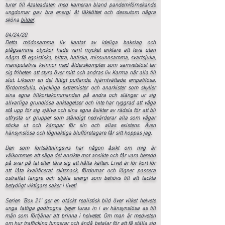
turer till Azaleadalen med kameran bland pandemiförnekande
ungdomar gav bra energi åt läkköttet och dessutom några
sköna
bilder
.
04/24/20
Detta mödosamma liv kantat av ideliga bakslag och
plågsamma olyckor hade varit mycket enklare att leva utan
några få egoistiska, bittra, hatiska, missunnsamma, svartsjuka,
manipulativa kvinnor med ålderskomplex som samvetslöst tar
sig friheten att styra över mitt och andras liv. Karma når alla till
slut. Liksom en del flitigt puffande, hjärntvättade, empatilösa,
fördomsfulla, olyckliga extremister och anarkister som skyller
sina egna tillkortakommanden på andra och slänger ur sig
allvarliga grundlösa anklagelser och inte har ryggrad att våga
stå upp för sig själva och sina egna åsikter av rädsla för att bli
utfrysta ur grupper som ständigt nedvärderar alla som vågar
sticka ut och kämpar för sin och allas existens. Även
hänsynslösa och lögnaktiga blufföretagare får sitt hoppas jag.
Den som fortsättningsvis har någon åsikt om mig är
välkommen att säga det ansikte mot ansikte och får vara beredd
på svar på tal eller lära sig att hålla käften. Livet är för kort för
att låta kvalificerat skitsnack, fördomar och lögner passera
ostraffat längre och stjäla energi som behövs till att tackla
betydligt viktigare saker i livet!
Serien 'Box 21' ger en otäckt realistisk bild över vilket helvete
unga fattiga godtrogna tjejer luras in i av hänsynslösa as till
män som förtjänar att brinna i helvetet. Om man är medveten
om hur trafficking fungerar och ändå betalar för att få ställa sig