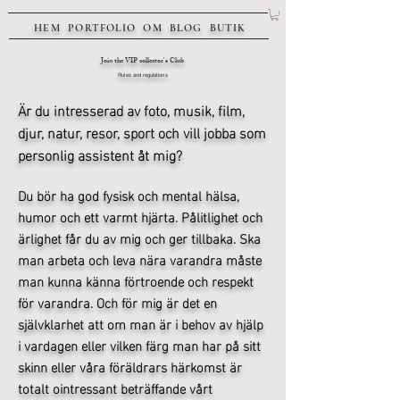
HEM
PORTFOLIO
OM
BLOG
BUTIK
Join the VIP collector's Club
Rules and regulations
Är du intresserad av foto, musik, film,
djur, natur, resor, sport och vill jobba som
personlig assistent åt mig?
Du bör ha god fysisk och mental hälsa,
humor och ett varmt hjärta. Pålitlighet och
ärlighet får du av mig och ger tillbaka. Ska
man arbeta och leva nära varandra måste
man kunna känna förtroende och respekt
för varandra. Och för mig är det en
självklarhet att om man är i behov av hjälp
i vardagen eller vilken färg man har på sitt
skinn eller våra föräldrars härkomst är
totalt ointressant beträffande vårt