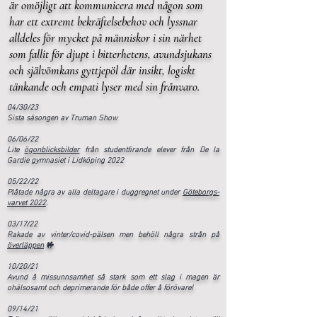
är omöjligt att kommunicera med någon som
har ett extremt bekräftelsebehov och lyssnar
alldeles för mycket på människor i sin närhet
som fallit för djupt i bitterhetens, avundsjukans
och självömkans gyttjepöl där insikt, logiskt
tänkande och empati lyser med sin frånvaro.
04/30/23
Sista säsongen av Truman Show
06/06/22
Lite
ögonblicksbilder
från studentfirande elever från De la
Gardie gymnasiet i Lidköping 2022
05/22/22
Plåtade några av alla deltagare i duggregnet under
Göteborgs-
varvet 2022
.
03/17/22
Rakade av vinter/covid-pälsen men behöll några strån på
överläppen
🤟
10/20/21
Avund å missunnsamhet så stark som ett slag i magen är
ohälsosamt och deprimerande för både offer å förövare!
09/14/21