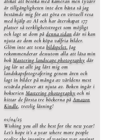
älskat att besöka med kameran men tyvärr
är tillgängligheten inte den bästa så jag
bestämde mig för att göra en virtuell resa
med hjälp av AI och har återskapat 177
platser så verklighetstroget som möjligt
och lagt ut dom på
denna sidan
där ni kan
njuta av dom och köpa valfria bilder.
Glöm inte att testa
bildspelet.
Jag
rekommenderar dessutom alla att läsa min
bok
Mastering landscape photography
där
jag lär ut allt jag lärt mig om
landskapsfotografering genom åren och
lagt in bilder på många av världens mest
sevärda platser att njuta av. Boken ingår i
bokserien
Mastering photography
och ni
hittar de första tre böckerna på
Amazon
Kindle
, trevlig läsning!
01/04/25
Wishing you all the best for the new year!
Let’s hope it’s a year where more people
realize the insanity of waging war against