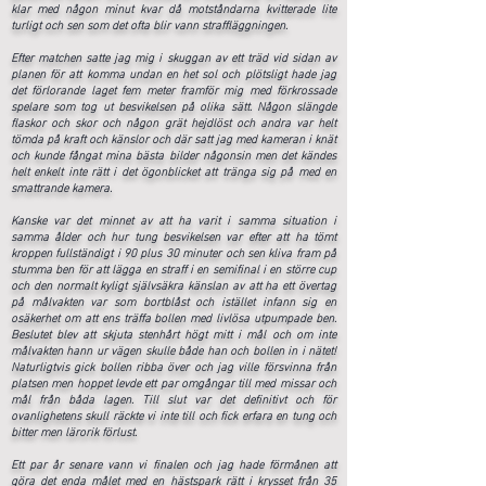
klar med någon minut kvar då motståndarna kvitterade lite
turligt och sen som det ofta blir vann straffläggningen.
Efter matchen satte jag mig i skuggan av ett träd vid sidan av
planen för att komma undan en het sol och plötsligt hade jag
det förlorande laget fem meter framför mig med förkrossade
spelare som tog ut besvikelsen på olika sätt. Någon slängde
flaskor och skor och någon grät hejdlöst och andra var helt
tömda på kraft och känslor och där satt jag med kameran i knät
och kunde fångat mina bästa bilder någonsin men det kändes
helt enkelt inte rätt i det ögonblicket att tränga sig på med en
smattrande kamera.
Kanske var det minnet av att ha varit i samma situation i
samma ålder och hur tung besvikelsen var efter att ha tömt
kroppen fullständigt i 90 plus 30 minuter och sen kliva fram på
stumma ben för att lägga en straff i en semifinal i en större cup
och den normalt kyligt självsäkra känslan av att ha ett övertag
på målvakten var som bortblåst och istället infann sig en
osäkerhet om att ens träffa bollen med livlösa utpumpade ben.
Beslutet blev att skjuta stenhårt högt mitt i mål och om inte
målvakten hann ur vägen skulle både han och bollen in i nätet!
Naturligtvis gick bollen ribba över och jag ville försvinna från
platsen men hoppet levde ett par omgångar till med missar och
mål från båda lagen. Till slut var det definitivt och för
ovanlighetens skull räckte vi inte till och fick erfara en tung och
bitter men lärorik förlust.
Ett par år senare vann vi finalen och jag hade förmånen att
göra det enda målet med en hästspark rätt i krysset från 35