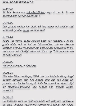
träffat på över ett halvår nu!
07/09/20
Att fota kvicka små
trädgårdsfåglar
i regn å rusk är är inte
optimalt men det har sin charm :)
06/21/20
Den gångna veckan har bjudit på heta dagar och kvällar med
fantastisk glödhet
salsa
vid röda sten!
06/17/20
Några väl varma dagar senaste tiden har resulterat i en del
jyssta bilder och en hel del hälsoproblem och en växande
irritation över hur människor kan bete sig när de försöker trycka
ner andra i ett ständigt behov att hävda sig. Tröttsamt och inte
ett dugg ödmjukt.
05/09/20
Majorna
blomstrar i vårvädret.
04/28/20
Ellie eller Elhan mötte jag 2018 och hon började väldigt blygt
framför kameran men fick blodad tand när hon insåg sin
potential och barken Viking vid Lilla Bommen är en sjysst miljö
för
modellfotografering
. Jag hoppas hon skippar ciggen
numera :)
04/25/20
Det fortsätter vara en rejält uppsvälld och plågsam upplevelse
att bryta lårbenet. Försommarvärmen kom lägligt och några