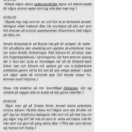
Hittade några sköna
vattensportbilder
tagna vid Askims-badet
för några somrar sedan som jag ville dela med mig :)
03/06/20
Vågade mig iväg som tur var och fick se en fantastisk konsert.
Herregud vilket liveband. Blev lite avundsjuk på alla par som
fick chansen att avnjuta uppenbarelsen tillsammans med någon
att hålla om.
Mindre fantastiskt är att Brynäs inte går till slutspel i år heller.
För att påbörja den utveckling och uppfylla de ambitioner man
har krävs förstås förändringar. Rätt tränare till att börja med.
Och fingertoppskänsla i värvningarna. Ser fram emot en säsong
där vi fans kan njuta av framstegen när ett väl förberett team
äntrar isen och tränare och spelare gör oss tv-hjälptränare
arbetslösa genom att ha full koll på alla viktiga detaljer i spelet
och vågar spela ett vinnande spel. Och kanske slopar 'nu-
kommer-snart'-tröjorna ;)
Missa inte bilderna på min favoritfågel
Nötväckan
. Gör sig
utmärkt på väggen eller en kudde så köp gärna utskrifter :)
03/04/20
Vågar man gå på Simple Minds konsert bland potentiella
Corona bärare i Partille Arena tro? Någon som ska dit eller vill
gå? Jag har biljett plus ledsagare. Nån som vill gå med mig om
jag vågar mig dit? Vet inte om dom är värda att riskera livet för
men dom har gjort ett gäng sköna låtar :) PM'a den som känner
sig manad och modig :)