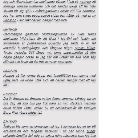
Jag och Älvsnabben har blivit goda vänner i jakt på
nattvyer
att
föreviga senaste kvällarna och det kändes lyxigt att ha hela
skutan för sig själv i måndagkvällens besök vid lilla bommen.
Jag har som synes uppgraderat sidan och håller på med en ny
webshop
i den takt nacken hänger med-isch...
08/10/20
Häromdagen gästades Slottsskogsvallen av Svea Rikes
allehanda friidrottare för att tävla i lag-SM och fastän det
fortfarande är publikförbud lyckades jag smita in en bit
innanför huvudingången och fångade några
sjyssta bilder
.
Tyvärr lyckades SVT fånga
min lama uppenbarelse på film
några gånger också så jag ber om ursäkt till alla som såg
eländet och lovar att det inte kommer upprepas!
08/02/20
Hoppas på fler varma dagar och fototillfällen som denna med
Ephy
nere vid Röda Sten. Och att nacken hänger med ett tag
till...
07/28/20
Det är ömsom vin ömsom vatten denna sommar. Lördag var en
bra dag att fota tills jag fick höra att min stackars mamma
brutit höften. Detta verkar bli ett benknäckar-år för familjen
Borg. Fick några
bilder
iaf.
07/18/20
Äntligen lite sommarvärme igen så jag å kameran tog en tur till
Azaleadalen och fångade parklivet i ett par sköna
bilder
.
Lekande familjer fick mig att sakna mina närmaste som jag inte