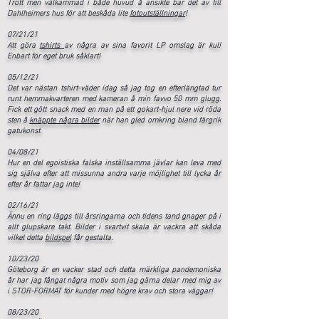
Trött men välkammad i både huvud å ansikte bar det av till
Dahlheimers hus för att beskåda lite
fotoutställningar
!
07/21/21
Att göra
tshirts
av några av sina favorit LP omslag är kul!
Enbart för eget bruk såklart!
05/12/21
Det var nästan tshirt-väder idag så jag tog en efterlängtad tur
runt hemmakvarteren med kameran å min favvo 50 mm glugg.
Fick ett gött snack med en man på ett gokart-hjul nere vid röda
sten å
knäppte några bilder
när han gled omkring bland färgrik
gatukonst.
04/08/21
Hur en del egoistiska falska inställsamma jävlar kan leva med
sig själva efter att missunna andra varje möjlighet till lycka år
efter år fattar jag inte!
02/16/21
Ännu en ring läggs till årsringarna och tidens tand gnager på i
allt glupskare takt. Bilder i svartvit skala är vackra att skåda
vilket detta
bildspel
får gestalta.
10/23/20
Göteborg är en vacker stad och detta märkliga pandemoniska
år har jag fångat några motiv som jag gärna delar med mig av
i
STOR-FORMAT
för kunder med högre krav och stora väggar!
08/23/20