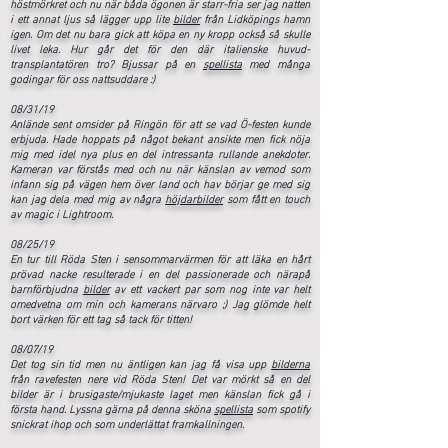
höstmörkret och nu när båda ögonen är starr-fria ser jag natten
i ett annat ljus så lägger upp lite
bilder
från Lidköpings hamn
igen. Om det nu bara gick att köpa en ny kropp också så skulle
livet leka. Hur går det för den där italienske huvud-
transplantatören tro? Bjussar på en
spellista
med många
godingar för oss nattsuddare :)
08/31/19
Anlände sent omsider på Ringön för att se vad Ö-festen ​kunde
erbjuda. Hade hoppats på något bekant ansikte men fick nöja
mig med idel nya plus en del intressanta rullande anekdoter.
Kameran var förstås med och nu när känslan av vemod som
infann sig på vägen hem över land och hav börjar ge med sig
kan jag dela med mig av några
höjdarbilder
som fått en touch
av magic i Lightroom.
08/25/19
En tur till Röda Sten i sensommarvärmen för att läka en hårt
prövad nacke resulterade i en del passionerade och närapå
barnförbjudna
bilder
av ett vackert par som nog inte var helt
omedvetna om min och kamerans närvaro ;) Jag glömde helt
bort värken för ett tag så tack för titten!
08/07/19
Det tog sin tid men nu äntligen​ kan jag få visa upp
bilderna
från ravefesten nere vid Röda Sten! Det var mörkt så en del
bilder är i brusigaste/mjukaste laget men känslan fick gå i
första hand. Lyssna gärna på denna sköna
spellista
som spotify
snickrat ihop och som underlättat framkallningen.