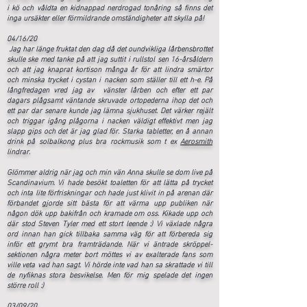
i kö och våldta en kidnappad nerdrogad tonåring så finns det
inga ursäkter eller förmildrande omständigheter att skylla på!
04/16/20
Jag har länge fruktat den dag då det oundvikliga lårbensbrottet
skulle ske med tanke på att jag suttit i rullstol sen 16-årsåldern
och att jag knaprat kortison många år för att lindra smärtor
och minska trycket i cystan i nacken som ställer till ett h-e. På
långfredagen vred jag av vänster lårben och efter ett par
dagars plågsamt väntande skruvade ortopederna ihop det och
ett par dar senare kunde jag lämna sjukhuset. Det värker rejält
och triggar igång plågorna i nacken väldigt effektivt men jag
slapp gips och det är jag glad för. Starka tabletter, en å annan
drink på solbalkong plus bra rockmusik som t ex
Aerosmith
lindrar.
Glömmer aldrig när jag och min vän Anna skulle se dom live på
Scandinavium. Vi hade besökt toaletten för att lätta på trycket
och inta lite förfriskningar och hade just klivit in på arenan där
förbandet gjorde sitt bästa för att värma upp publiken när
någon dök upp bakifrån och kramade om oss. Kikade upp och
där stod Steven Tyler med ett stort leende :) Vi växlade några
ord innan han gick tillbaka samma väg för att förbereda sig
inför ett grymt bra framträdande. När vi äntrade skröppel-
sektionen några meter bort möttes vi av exalterade fans som
ville veta vad han sagt. Vi hörde inte vad han sa skrattade vi till
de nyfiknas stora besvikelse. Men för mig spelade det ingen
större roll :)
03/09/20